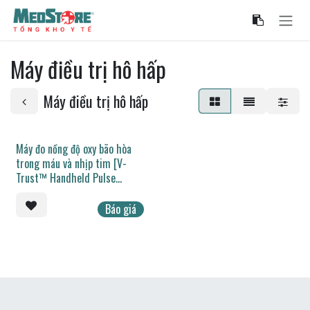
Bỏ qua để đến Nội dung
Máy điều trị hô hấp
Máy điều trị hô hấp
Máy đo nồng độ oxy bão hòa
trong máu và nhịp tim [V-
Trust™ Handheld Pulse
Oximeter]
Báo giá