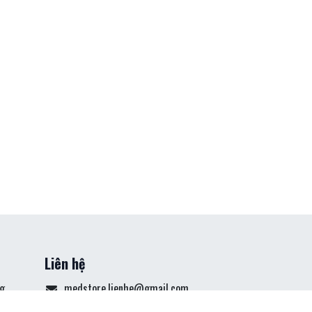
Liên hệ
g
medstore.lienhe@gmail.com
án
0968 031 004