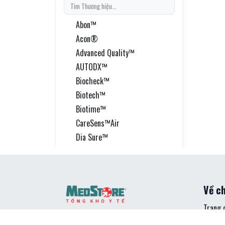
Abon™
Acon®
Advanced Quality™
AUTODX™
Biocheck™
Biotech™
Biotime™
CareSens™Air
Dia Sure™
Distinct®
DxGen
EiTell+™
Về ch
Epithod®616
Evadays®
Trang 
CÔNG TY TNHH MEDSTORE
EZCheck™
Sản p