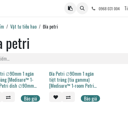
ệ
Ti
0968 031 004
ẩm
Vật tư tiêu hao
Đĩa petri
a petri
etri ∅90mm 1 ngăn
Đĩa Petri ∅90mm 1 ngăn
trùng [Medisure™ 1-
tiệt trùng (tia gamma)
Petri dish ∅90mm
[Medisure™ 1-room Petri
ized]
dish ∅90mm sterilized
(gamma rays)]
Báo giá
Báo giá