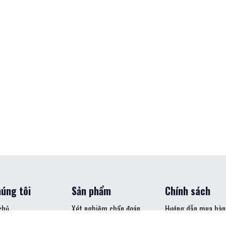
úng tôi
Sản phẩm
Chính sách
chủ
Xét nghiệm chẩn đoán
Hướng dẫn mua hàn
nhanh
hẩm
Hướng dẫn thanh to