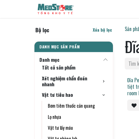
Bỏ qua để đến Nội dung
Sản phẩm
Tin tức
Liên h
Sản ph
Bộ lọc
Xóa bộ lọc
Đĩ
Danh mục
Tất cả sản phẩm
Xét nghiệm chẩn đoán
Đĩa P
nhanh
tiệt 
room 
Vật tư tiêu hao
steril
Bơm tiêm thuốc cản quang
Lọ nhựa
Vật tư lấy máu
Vật tư phòng lab