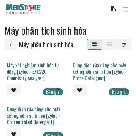
Bỏ qua để đến Nội dung
Máy phân tích sinh hóa
Máy phân tích sinh hóa
Máy xét nghiệm sinh hóa tự
Dung dịch rửa dùng cho máy
động [Zybio - EXC220
xét nghiệm sinh hóa [Zybio -
Chemistry Analyzer]
Probe Detergent]
Báo giá
Báo giá
Dung dịch rửa dùng cho máy
xét nghiệm sinh hóa [Zybio -
Concentrated Detergent]
Báo giá