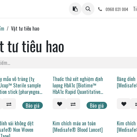
ệ
Ti
0968 031 004
ẩm
Vật tư tiêu hao
t tư tiêu hao
y mẫu vô trùng (tỵ
Thuốc thử xét nghiệm định
Băng dính
[Ucup™ Sterile sample
lượng HbA1c [Biotime™
[Medisafe
tion stick (pharyngeal
HbA1c Rapid Quantitative
Test]
Báo giá
Báo giá
dính vải không dệt
Kim chích máu an toàn
Kim chích 
safe® Non Woven
[Medisafe® Blood Lancet]
[Medisafe
 Tape]