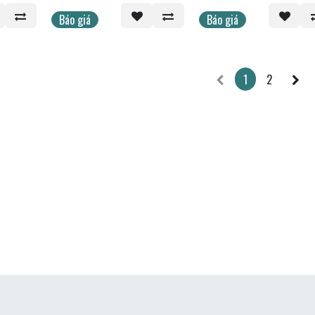
∅90mm sterilized
16x100mm, white plug]
16x100mm,
a rays)]
Báo giá
Báo giá
1
2