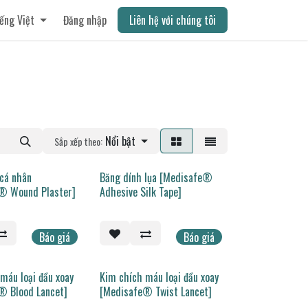
ếng Việt
Đăng nhập
Liên hệ với chúng tôi
Nổi bật
Sắp xếp theo:
 cá nhân
Băng dính lụa [Medisafe®
® Wound Plaster]
Adhesive Silk Tape]
Báo giá
Báo giá
máu loại đầu xoay
Kim chích máu loại đầu xoay
® Blood Lancet]
[Medisafe® Twist Lancet]