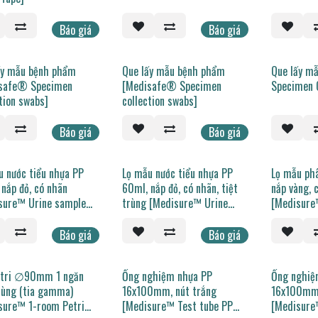
Báo giá
Báo giá
ấy mẫu bệnh phẩm
Que lấy mẫu bệnh phẩm
Que lấy m
safe® Specimen
[Medisafe® Specimen
Specimen 
tion swabs]
collection swabs]
Báo giá
Báo giá
u nước tiểu nhựa PP
Lọ mẫu nước tiểu nhựa PP
Lọ mẫu ph
nắp đỏ, có nhãn
60ml, nắp đỏ, có nhãn, tiệt
nắp vàng, 
sure™ Urine sample
trùng [Medisure™ Urine
[Medisure
ner PP 60ml, red cap,
sample container PP 60ml,
container 
red cap, label, sterilized]
cap, label]
Báo giá
Báo giá
etri ∅90mm 1 ngăn
Ống nghiệm nhựa PP
Ống nghiệ
trùng (tia gamma)
16x100mm, nút trắng
16x100mm,
sure™ 1-room Petri
[Medisure™ Test tube PP
[Medisure