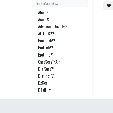
dish 
(gamm
Abon™
Acon®
Advanced Quality™
AUTODX™
Biocheck™
Biotech™
Biotime™
CareSens™Air
Dia Sure™
Distinct®
DxGen
EiTell+™
Epithod®616
Evadays®
EZCheck™