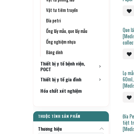
Vật tư tiêm truyền
Đĩa petri
Que l
Ống lấy mẫu, que lấy mẫu
[Medi
Ống nghiệm nhựa
collec
Băng dính
Thiết bị y tế bệnh viện,
POCT
Lọ mẫ
Thiết bị y tế gia đình
60ml, 
[Medi
Hóa chất xét nghiệm
contai
label]
Đĩa P
tiệt 
Thương hiệu
[Medi