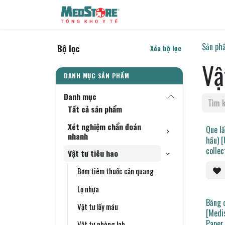
Bỏ qua để đến Nội dung
Sản phẩm
Tin tức
Liên h
Sản ph
Bộ lọc
Xóa bộ lọc
Vậ
Danh mục
Tất cả sản phẩm
Xét nghiệm chẩn đoán
Que lấ
nhanh
hầu) 
collec
Vật tư tiêu hao
tube)]
Bơm tiêm thuốc cản quang
Lọ nhựa
Băng 
Vật tư lấy máu
[Medi
Paper
Vật tư phòng lab