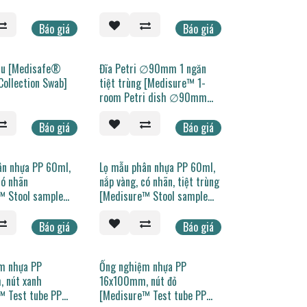
Báo giá
Báo giá
ẫu [Medisafe®
Đĩa Petri ∅90mm 1 ngăn
Collection Swab]
tiệt trùng [Medisure™ 1-
room Petri dish ∅90mm
sterilized]
Báo giá
Báo giá
ân nhựa PP 60ml,
Lọ mẫu phân nhựa PP 60ml,
có nhãn
nắp vàng, có nhãn, tiệt trùng
™ Stool sample
[Medisure™ Stool sample
PP 60ml, yellow
container PP 60ml, yellow
cap, label, sterilized]
Báo giá
Báo giá
m nhựa PP
Ống nghiệm nhựa PP
 nút xanh
16x100mm, nút đỏ
™ Test tube PP
[Medisure™ Test tube PP