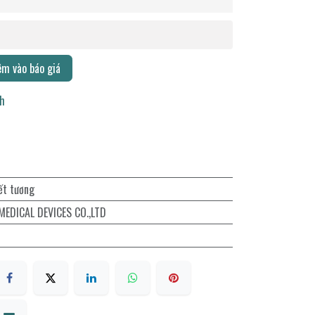
m vào báo giá
ch
ết tương
EDICAL DEVICES CO.,LTD