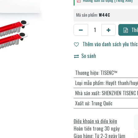
Mã sản phẩm:
W44C
Thê
Thêm vào danh sách yêu thí
So sánh
Thương hiệu
:
TISENC™
Loại mẫu phẩm
:
Huyết thanh/huy
Nhà sản xuất
:
SHENZHEN TISENC M
Xuất xứ
:
Trung Quốc
Điều khoản và điều kiện
Hoàn tiền trong 30 ngày
Giao hàng: Từ 2-3 ngày làm