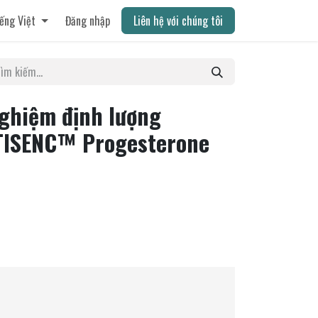
ếng Việt
Đăng nhập
Liên hệ với chúng tôi
nghiệm định lượng
TISENC™ Progesterone