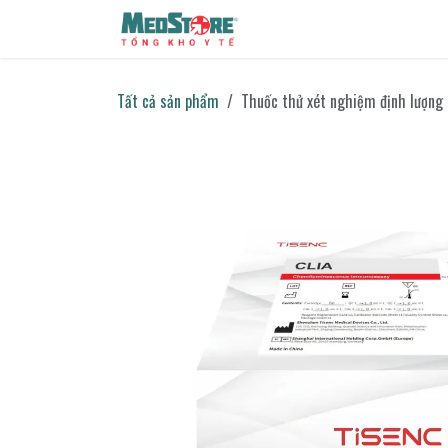
Bỏ qua để đến Nội dung
Sản phẩm
Tin tức
Liên h
Tất cả sản phẩm
Thuốc thử xét nghiệm định lượng