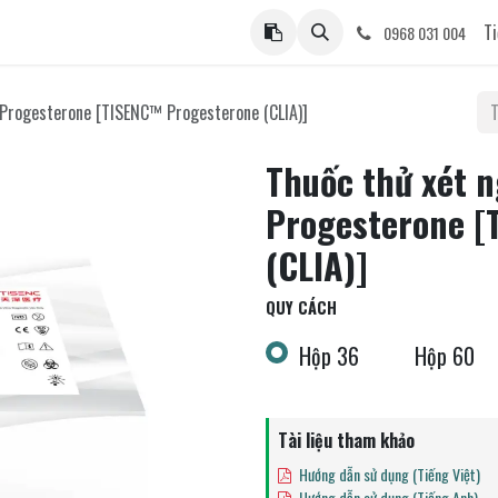
ệ
Ti
0968 031 004
 Progesterone [TISENC™ Progesterone (CLIA)]
Thuốc thử xét 
Progesterone [
(CLIA)]
QUY CÁCH
Hộp 36
Hộp 60
Tài liệu tham khảo
Hướng dẫn sử dụng (Tiếng Việt)
Hướng dẫn sử dụng (Tiếng Anh)