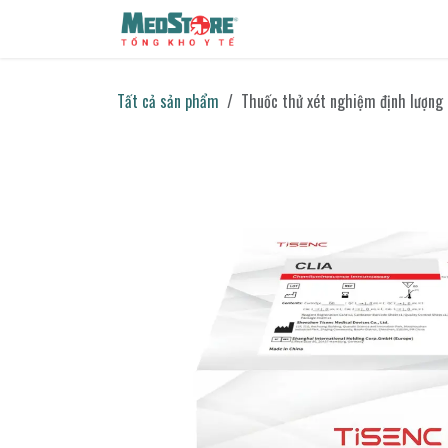
Bỏ qua để đến Nội dung
Sản phẩm
Tin tức
Liên h
Tất cả sản phẩm
Thuốc thử xét nghiệm định lượng 