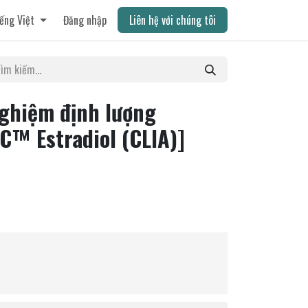
ếng Việt
Đăng nhập
Liên hệ với chúng tôi
nghiệm định lượng
NC™ Estradiol (CLIA)]