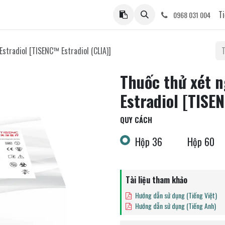
ệ
Ti
0968 031 004
Estradiol [TISENC™ Estradiol (CLIA)]
Thuốc thử xét 
Estradiol [TISE
QUY CÁCH
Hộp 36
Hộp 60
Tài liệu tham khảo
Hướng dẫn sử dụng (Tiếng Việt)
Hướng dẫn sử dụng (Tiếng Anh)