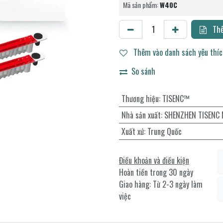
Mã sản phẩm:
W40C
Thê
Thêm vào danh sách yêu thí
So sánh
Thương hiệu
:
TISENC™
Nhà sản xuất
:
SHENZHEN TISENC M
Xuất xứ
:
Trung Quốc
Điều khoản và điều kiện
Hoàn tiền trong 30 ngày
Giao hàng: Từ 2-3 ngày làm
việc