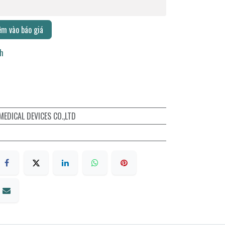
m vào báo giá
ch
EDICAL DEVICES CO.,LTD