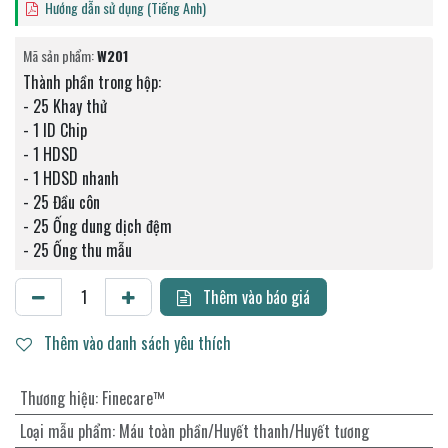
Hướng dẫn sử dụng (Tiếng Anh)
Mã sản phẩm:
W201
Thành phần trong hộp:
- 25 Khay thử
- 1 ID Chip
- 1 HDSD
- 1 HDSD nhanh
- 25 Đầu côn
- 25 Ống dung dịch đệm
- 25 Ống thu mẫu
Thêm vào báo giá
Thêm vào danh sách yêu thích
Thương hiệu
:
Finecare™
Loại mẫu phẩm
:
Máu toàn phần/Huyết thanh/Huyết tương