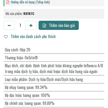
Hướng dẫn sử dụng (Tiếng Anh)
Mã sản phẩm:
R0187C
Thêm vào báo giá
Thêm vào danh sách yêu thích
Quy cách
:
Hộp 20
Thương hiệu
:
OnSite®
Mục đích, chỉ định
:
Định tính phát hiện kháng nguyên Influenza A/B
trong mẫu dịch tỵ hầu, dịch mũi hoặc dịch hầu họng của người
Loại mẫu phẩm
:
Dịch tỵ hầu/Dịch mũi/Dịch hầu họng
Độ nhạy tương quan
:
99.34%
Độ đặc hiệu tương quan
:
100%
Độ chính xác tương quan
:
99.88%