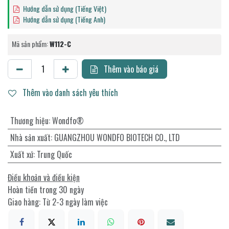
Hướng dẫn sử dụng (Tiếng Việt)
Hướng dẫn sử dụng (Tiếng Anh)
Mã sản phẩm:
W112-C
Thêm vào báo giá
Thêm vào danh sách yêu thích
Thương hiệu
:
Wondfo®
Nhà sản xuất
:
GUANGZHOU WONDFO BIOTECH CO., LTD
Xuất xứ
:
Trung Quốc
Điều khoản và điều kiện
Hoàn tiền trong 30 ngày
Giao hàng: Từ 2-3 ngày làm việc