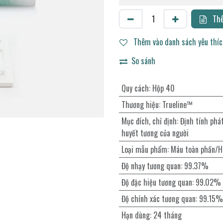
Thê
Thêm vào danh sách yêu thí
So sánh
Quy cách
:
Hộp 40
Thương hiệu
:
Trueline™
Mục đích, chỉ định
:
Định tính phá
huyết tương của người
Loại mẫu phẩm
:
Máu toàn phần/H
Độ nhạy tương quan
:
99.37%
Độ đặc hiệu tương quan
:
99.02%
Độ chính xác tương quan
:
99.15%
Hạn dùng
:
24 tháng