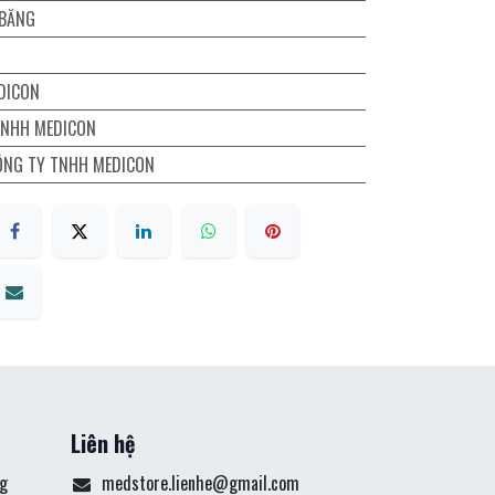
 BĂNG
DICON
TNHH MEDICON
ÔNG TY TNHH MEDICON
Liên hệ
g
medstore.lienhe@gmail.com