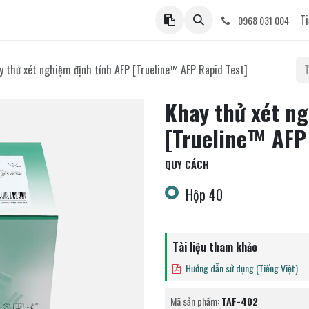
ệ
Ti
0968 031 004
y thử xét nghiệm định tính AFP [Trueline™ AFP Rapid Test]
Khay thử xét n
[Trueline™ AFP
QUY CÁCH
Hộp 40
Tài liệu tham khảo
Hướng dẫn sử dụng (Tiếng Việt)
Mã sản phẩm:
TAF-402