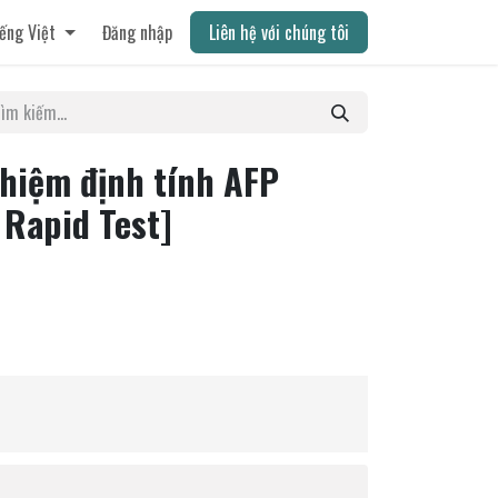
ếng Việt
Đăng nhập
Liên hệ với chúng tôi
ghiệm định tính AFP
 Rapid Test]