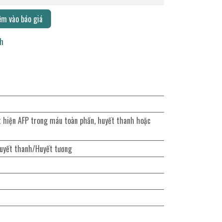
m vào báo giá
ch
t hiện AFP trong máu toàn phần, huyết thanh hoặc
uyết thanh/Huyết tương