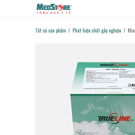
Bỏ qua để đến Nội dung
Sản phẩm
Tin tức
Liên h
Tất cả sản phẩm
Phát hiện chất gây nghiện
Kha