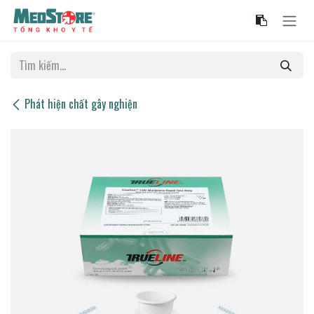
Bỏ qua để đến Nội dung
Phát hiện chất gây nghiện