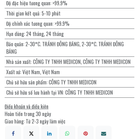
Độ đặc hiệu tương quan
:
>99.9%
Thời gian kết quả
:
5-10 phút
Độ chính xác tương quan
:
>99.9%
Hạn dùng
:
24 tháng
,
24 tháng
Bảo quản
:
2-30°C. TRÁNH ĐÔNG BĂNG
,
2-30°C. TRÁNH ĐÔNG
BĂNG
Nhà sản xuất
:
CÔNG TY TNHH MEDICON
,
CÔNG TY TNHH MEDICON
Xuất xứ
:
Việt Nam
,
Việt Nam
Chủ sở hữu sản phẩm
:
CÔNG TY TNHH MEDICON
Chủ sở hữu số lưu hành tại VN
:
CÔNG TY TNHH MEDICON
Điều khoản và điều kiện
Hoàn tiền trong 30 ngày
Giao hàng: Từ 2-3 ngày làm việc