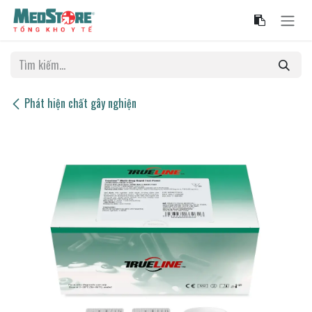
Bỏ qua để đến Nội dung
Phát hiện chất gây nghiện