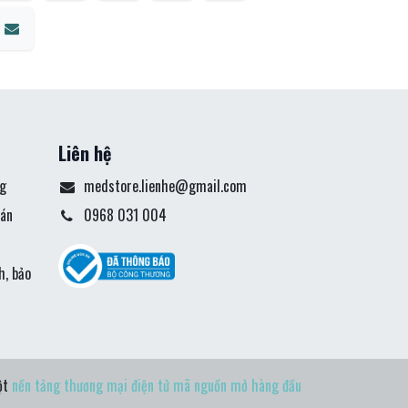
Liên hệ
g
medstore.lienhe@gmail.com
án
0968 031 004
ả
h, bảo
t
ột
nền tảng thương mại điện tử mã nguồn mở hàng đầu