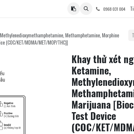
ệ
Ti
0968 031 004
ne, Methylenedioxymethamphetamine, Methamphetamine, Morphine
Device (COC/KET/MDMA/MET/MOP/THC)]
Khay thử xét ng
Ketamine,
Methylenediox
Methamphetami
Marijuana [Bio
Test Device
(COC/KET/MDM