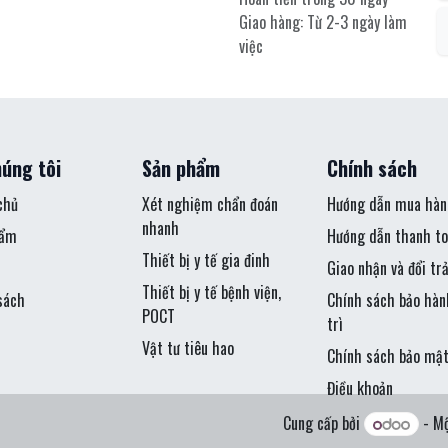
Giao hàng: Từ 2-3 ngày làm
việc
úng tôi
Sản phẩm
Chính sách
chủ
Xét nghiệm chẩn đoán
Hướng dẫn mua hàn
nhanh
hẩm
Hướng dẫn thanh to
Thiết bị y tế gia đinh
Giao nhận và đổi tr
Thiết bị y tế bệnh viện,
sách
Chính sách bảo hàn
POCT
trì
Vật tư tiêu hao
Chính sách bảo mậ
Điều khoản
Cung cấp bởi
- M