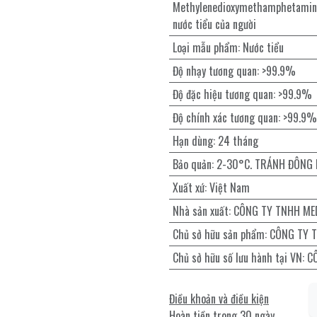
Methylenedioxymethamphetamine
nước tiểu của người
Loại mẫu phẩm
:
Nước tiểu
Độ nhạy tương quan
:
>99.9%
Độ đặc hiệu tương quan
:
>99.9%
Độ chính xác tương quan
:
>99.9%
Hạn dùng
:
24 tháng
Bảo quản
:
2-30°C. TRÁNH ĐÔNG
Xuất xứ
:
Việt Nam
Nhà sản xuất
:
CÔNG TY TNHH ME
Chủ sở hữu sản phẩm
:
CÔNG TY 
Chủ sở hữu số lưu hành tại VN
:
C
Điều khoản và điều kiện
Hoàn tiền trong 30 ngày