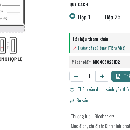
QUY CÁCH
Hộp 1
Hộp 25
Tài liệu tham khảo
Hướng dẫn sử dụng (Tiếng Việt)
Mã sản phẩm:
MI04350201D2
Thê
Thêm vào danh sách yêu thí
So sánh
Thương hiệu
:
Biocheck™
Mục đích, chỉ định
:
Định tính phá