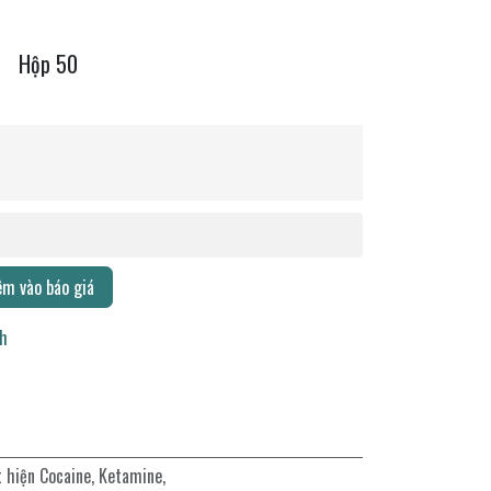
Hộp 50
m vào báo giá
ch
t hiện Cocaine, Ketamine,