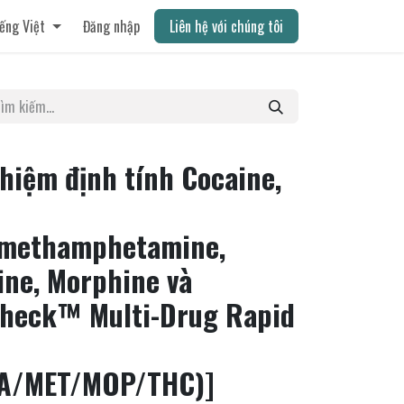
ếng Việt
Đăng nhập
Liên hệ với chúng tôi
hiệm định tính Cocaine,
ymethamphetamine,
ne, Morphine và
check™ Multi-Drug Rapid
A/MET/MOP/THC)]