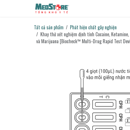
Bỏ qua để đến Nội dung
Sản phẩm
Tin tức
Liên h
Tất cả sản phẩm
Phát hiện chất gây nghiện
Khay thử xét nghiệm định tính Cocaine, Ketami
và Marijuana [Biocheck™ Multi-Drug Rapid Test 