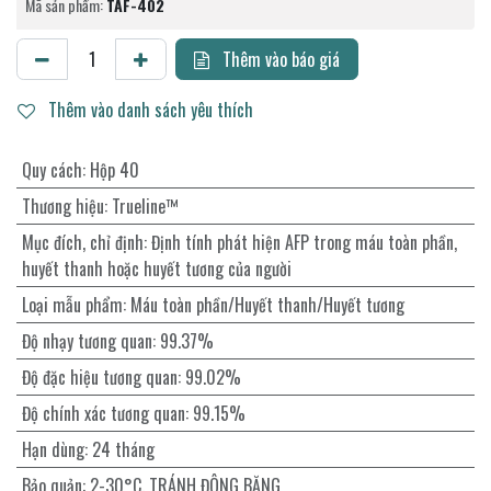
Mã sản phẩm:
TAF-402
Thêm vào báo giá
Thêm vào danh sách yêu thích
Quy cách
:
Hộp 40
Thương hiệu
:
Trueline™
Mục đích, chỉ định
:
Định tính phát hiện AFP trong máu toàn phần,
huyết thanh hoặc huyết tương của người
Loại mẫu phẩm
:
Máu toàn phần/Huyết thanh/Huyết tương
Độ nhạy tương quan
:
99.37%
Độ đặc hiệu tương quan
:
99.02%
Độ chính xác tương quan
:
99.15%
Hạn dùng
:
24 tháng
Bảo quản
:
2-30°C. TRÁNH ĐÔNG BĂNG