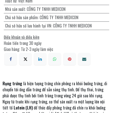
Xuất xứ
:
Việt Nam
Nhà sản xuất
:
CÔNG TY TNHH MEDICON
Chủ sở hữu sản phẩm
:
CÔNG TY TNHH MEDICON
Chủ sở hữu số lưu hành tại VN
:
CÔNG TY TNHH MEDICON
Điều khoản và điều kiện
Hoàn tiền trong 30 ngày
Giao hàng: Từ 2-3 ngày làm việc
Rụng trứng
là hiện tượng trứng chín phóng ra khỏi buồng trứng, di
chuyển tới ống dẫn trứng để sẵn sàng thụ tinh. Để thụ thai, trứng
phải được thụ tinh bởi tinh trùng trong vòng 24 giờ sau khi rụng.
Ngay từ trước khi rụng trứng, cơ thể sản xuất ra một lượng lớn nội
tiết tố
Lutein (LH)
để thúc đẩy phóng trứng đã chín ra khỏi buồng