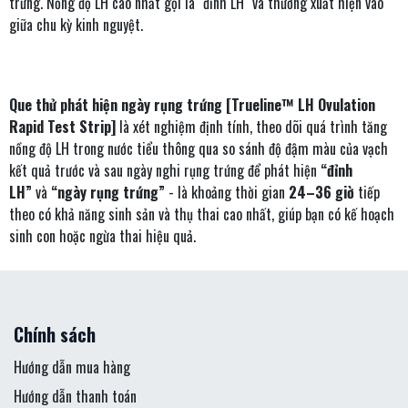
trứng. Nồng độ LH cao nhất gọi là "đỉnh LH" và thường xuất hiện vào
giữa chu kỳ kinh nguyệt.
Que thử phát hiện ngày rụng trứng [Trueline™ LH Ovulation
Rapid Test Strip]
là xét nghiệm định tính, theo dõi quá trình tăng
nồng độ LH trong nước tiểu thông qua so sánh độ đậm màu của vạch
kết quả trước và sau ngày nghi rụng trứng để phát hiện
“đỉnh
LH”
và
“ngày rụng trứng”
- là khoảng thời gian
24–36 giờ
tiếp
theo có khả năng sinh sản và thụ thai cao nhất, giúp bạn có kế hoạch
sinh con hoặc ngừa thai hiệu quả.
Chính sách
Hướng dẫn mua hàng
Hướng dẫn thanh toán