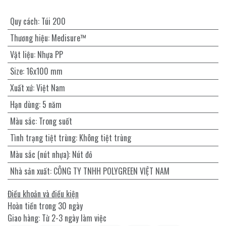
Quy cách
:
Túi 200
Thương hiệu
:
Medisure™
Vật liệu
:
Nhựa PP
Size
:
16x100 mm
Xuất xứ
:
Việt Nam
Hạn dùng
:
5 năm
Màu sắc
:
Trong suốt
Tình trạng tiệt trùng
:
Không tiệt trùng
Màu sắc (nút nhựa)
:
Nút đỏ
Nhà sản xuất
:
CÔNG TY TNHH POLYGREEN VIỆT NAM
Điều khoản và điều kiện
Hoàn tiền trong 30 ngày
Giao hàng: Từ 2-3 ngày làm việc