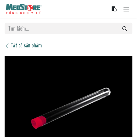
Bỏ qua để đến Nội dung
Tất cả sản phẩm