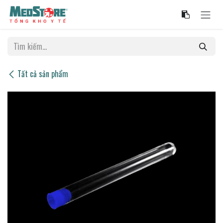
Bỏ qua để đến Nội dung
Tất cả sản phẩm