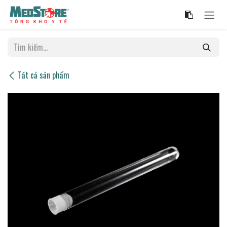
Bỏ qua để đến Nội dung
Tất cả sản phẩm