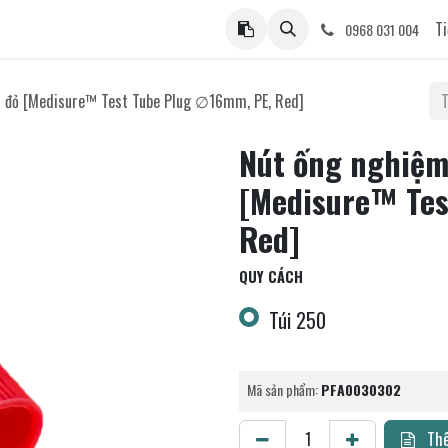
ệ
Ti
0968 031 004
 đỏ [Medisure™ Test Tube Plug ∅16mm, PE, Red]
Nút ống nghiệ
[Medisure™ Tes
Red]
QUY CÁCH
Túi 250
Mã sản phẩm:
PFA0030302
Thê