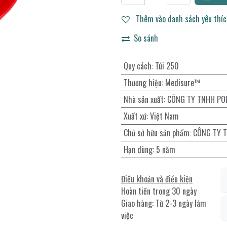
Thêm vào danh sách yêu thí
So sánh
Quy cách
:
Túi 250
Thương hiệu
:
Medisure™
Nhà sản xuất
:
CÔNG TY TNHH PO
Xuất xứ
:
Việt Nam
Chủ sở hữu sản phẩm
:
CÔNG TY 
Hạn dùng
:
5 năm
Điều khoản và điều kiện
Hoàn tiền trong 30 ngày
Giao hàng: Từ 2-3 ngày làm
việc