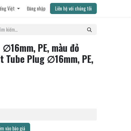
ếng Việt
Đăng nhập
Liên hệ với chúng tôi
m ∅16mm, PE, màu đỏ
t Tube Plug ∅16mm, PE,
m vào báo giá