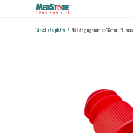
Bỏ qua để đến Nội dung
Sản phẩm
Tin tức
Liên h
Tất cả sản phẩm
Nút ống nghiệm ∅16mm, PE, màu