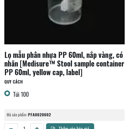
Lọ mẫu phân nhựa PP 60ml, nắp vàng, có
nhãn [Medisure™ Stool sample container
PP 60ml, yellow cap, label]
QUY CÁCH
Túi 100
Mã sản phẩm:
PFA0020602
Thêm vào báo giá