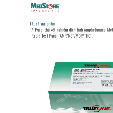
Bỏ qua để đến Nội dung
Sản phẩm
Tin tức
Liên h
Tất cả sản phẩm
Panel thử xét nghiệm định tính Amphetamine, Me
Rapid Test Panel (AMP/MET/MOP/THC)]