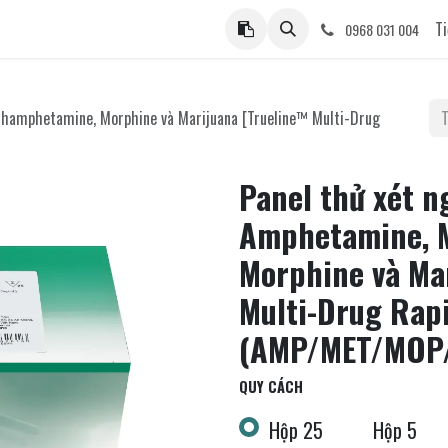
ệ
Ti
0968 031 004
thamphetamine, Morphine và Marijuana [Trueline™ Multi-Drug
Panel thử xét n
Amphetamine, 
Morphine và Ma
Multi-Drug Rapi
(AMP/MET/MOP
QUY CÁCH
Hộp 25
Hộp 5