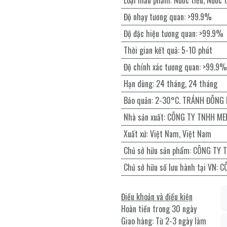
Loại mẫu phẩm
:
Nước tiểu
,
Nước t
Độ nhạy tương quan
:
>99.9%
Độ đặc hiệu tương quan
:
>99.9%
Thời gian kết quả
:
5-10 phút
Độ chính xác tương quan
:
>99.9%
Hạn dùng
:
24 tháng
,
24 tháng
Bảo quản
:
2-30°C. TRÁNH ĐÔNG
Nhà sản xuất
:
CÔNG TY TNHH ME
Xuất xứ
:
Việt Nam
,
Việt Nam
Chủ sở hữu sản phẩm
:
CÔNG TY 
Chủ sở hữu số lưu hành tại VN
:
C
Điều khoản và điều kiện
Hoàn tiền trong 30 ngày
Giao hàng: Từ 2-3 ngày làm