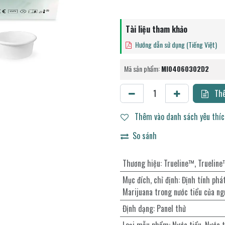
Tài liệu tham khảo
Hướng dẫn sử dụng (Tiếng Việt)
Mã sản phẩm:
MI04060302D2
Thê
Thêm vào danh sách yêu thí
So sánh
Thương hiệu
:
Trueline™
,
Truelin
Mục đích, chỉ định
:
Định tính ph
Marijuana trong nước tiểu của ng
Định dạng
:
Panel thử