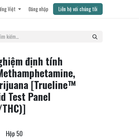
ếng Việt
Đăng nhập
Liên hệ với chúng tôi
ghiệm định tính
Methamphetamine,
rijuana [Trueline™
d Test Panel
/THC)]
Hộp 50