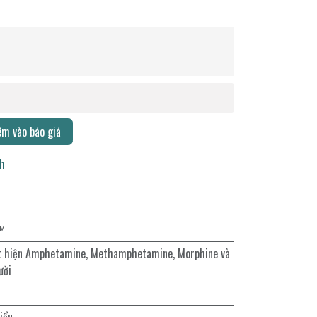
m vào báo giá
ch
e™
át hiện Amphetamine, Methamphetamine, Morphine và
ười