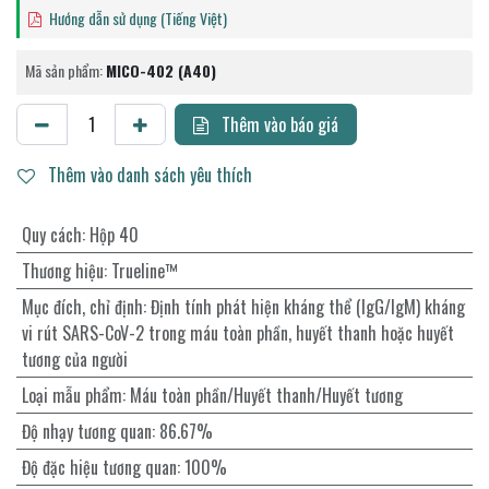
Hướng dẫn sử dụng (Tiếng Việt)
Mã sản phẩm:
MICO-402 (A40)
Thêm vào báo giá
Thêm vào danh sách yêu thích
Quy cách
:
Hộp 40
Thương hiệu
:
Trueline™
Mục đích, chỉ định
:
Định tính phát hiện kháng thể (IgG/IgM) kháng
vi rút SARS-CoV-2 trong máu toàn phần, huyết thanh hoặc huyết
tương của người
Loại mẫu phẩm
:
Máu toàn phần/Huyết thanh/Huyết tương
Độ nhạy tương quan
:
86.67%
Độ đặc hiệu tương quan
:
100%