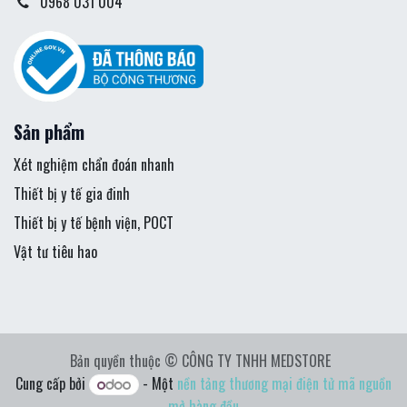
0968 031 004
Sản phẩm
Xét nghiệm chẩn đoán nhanh
Thiết bị y tế gia đinh
Thiết bị y tế bệnh viện, POCT
Vật tư tiêu hao
Bản quyền thuộc © CÔNG TY TNHH MEDSTORE
Cung cấp bởi
- Một
nền tảng thương mại điện tử mã nguồn
mở hàng đầu