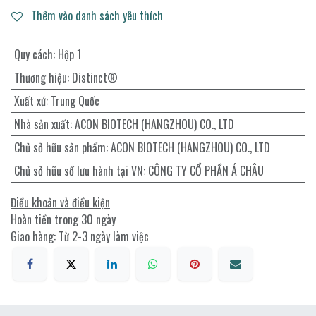
Thêm vào danh sách yêu thích
Quy cách
:
Hộp 1
Thương hiệu
:
Distinct®
Xuất xứ
:
Trung Quốc
Nhà sản xuất
:
ACON BIOTECH (HANGZHOU) CO., LTD
Chủ sở hữu sản phẩm
:
ACON BIOTECH (HANGZHOU) CO., LTD
Chủ sở hữu số lưu hành tại VN
:
CÔNG TY CỔ PHẦN Á CHÂU
Điều khoản và điều kiện
Hoàn tiền trong 30 ngày
Giao hàng: Từ 2-3 ngày làm việc