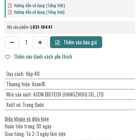
Hướng dẫn sử dụng (Tiếng Việt)
Hướng dẫn sử dụng (Tiếng Anh)
Mã sản phẩm:
L031-10441
Thêm vào báo giá
Thêm vào danh sách yêu thích
Quy cách
:
Hộp 40
Thương hiệu
:
Acon®
Nhà sản xuất
:
ACON BIOTECH (HANGZHOU) CO., LTD
Xuất xứ
:
Trung Quốc
Điều khoản và điều kiện
Hoàn tiền trong 30 ngày
Giao hàng: Từ 2-3 ngày làm việc