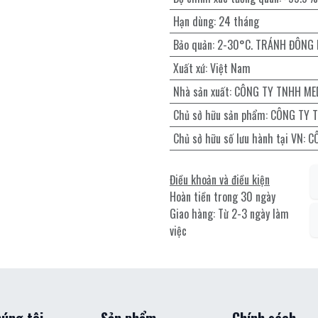
Hạn dùng
:
24 tháng
Bảo quản
:
2-30°C. TRÁNH ĐÔNG
Xuất xứ
:
Việt Nam
Nhà sản xuất
:
CÔNG TY TNHH ME
Chủ sở hữu sản phẩm
:
CÔNG TY 
Chủ sở hữu số lưu hành tại VN
:
C
Điều khoản và điều kiện
Hoàn tiền trong 30 ngày
Giao hàng: Từ 2-3 ngày làm
việc
úng tôi
Sản phẩm
Chính sách