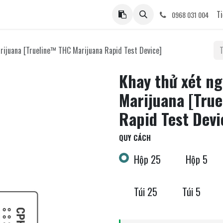
ệ
Ti
0968 031 004
rijuana [Trueline™ THC Marijuana Rapid Test Device]
Khay thử xét ng
Marijuana [Tru
Rapid Test Devi
QUY CÁCH
Hộp 25
Hộp 5
Túi 25
Túi 5