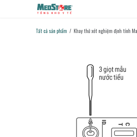
Bỏ qua để đến Nội dung
Sản phẩm
Tin tức
Liên h
Tất cả sản phẩm
Khay thử xét nghiệm định tính Ma