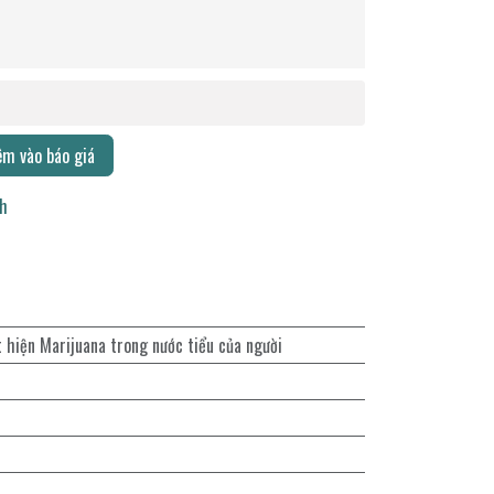
m vào báo giá
ch
t hiện Marijuana trong nước tiểu của người