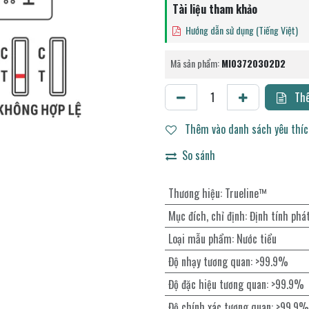
Tài liệu tham khảo
Hướng dẫn sử dụng (Tiếng Việt)
Mã sản phẩm:
MI03720302D2
Thê
Thêm vào danh sách yêu thí
So sánh
Thương hiệu
:
Trueline™
Mục đích, chỉ định
:
Định tính phá
Loại mẫu phẩm
:
Nước tiểu
Độ nhạy tương quan
:
>99.9%
Độ đặc hiệu tương quan
:
>99.9%
Độ chính xác tương quan
:
>99.9%