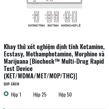
Khay thử xét nghiệm định tính Ketamine,
Ecstasy, Methamphetamine, Morphine và
Marijuana [Biocheck™ Multi-Drug Rapid
Test Device
(KET/MDMA/MET/MOP/THC)]
QUY CÁCH
Hộp 1
Hộp 25
Hộp 50