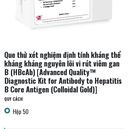
Que thử xét nghiệm định tính kháng thể
kháng kháng nguyên lõi vi rút viêm gan
B (HBcAb) [Advanced Quality™
Diagnostic Kit for Antibody to Hepatitis
B Core Antigen (Colloidal Gold)]
QUY CÁCH
Hộp 50