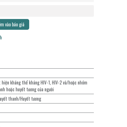
m vào báo giá
ch
t hiện kháng thể kháng HIV-1, HIV-2 và/hoặc nhóm
anh hoặc huyết tương của người
uyết thanh/Huyết tương
%