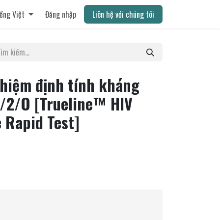
ếng Việt
Đăng nhập
Liên hệ với chúng tôi
ghiệm định tính kháng
1/2/O [Trueline™ HIV
e Rapid Test]