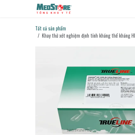
Bỏ qua để đến Nội dung
Sản phẩm
Tin tức
Liên h
Tất cả sản phẩm
Khay thử xét nghiệm định tính kháng thể kháng HI