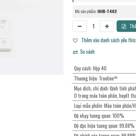
Mã sản phẩm:
IHIB-T402
Thê
Thêm vào danh sách yêu thí
So sánh
Quy cách
:
Hộp 40
Thương hiệu
:
Trueline™
Mục đích, chỉ định
:
Định tính phá
O trong máu toàn phần, huyết th
Loại mẫu phẩm
:
Máu toàn phần/H
Độ nhạy tương quan
:
100%
Độ đặc hiệu tương quan
:
99.88%
Độ chính xác tương quan
:
99.89