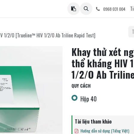
ệ
Ti
0968 031 004
V 1/2/O [Trueline™ HIV 1/2/O Ab Triline Rapid Test]
Khay thử xét n
thể kháng HIV 
1/2/O Ab Trilin
QUY CÁCH
Hộp 40
Tài liệu tham khảo
Hướng dẫn sử dụng (Tiếng Việt)