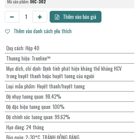
Mã sản phẩm:
IHC-302
Thêm vào báo giá
Thêm vào danh sách yêu thích
Quy cách
:
Hộp 40
Thương hiệu
:
Trueline™
Mục đích, chỉ định
:
Định tính phát hiện kháng thể kháng HCV
trong huyết thanh hoặc huyết tương của người
Loại mẫu phẩm
:
Huyết thanh/huyết tương
Độ nhạy tương quan
:
98.42%
Độ đặc hiệu tương quan
:
100%
Độ chính xác tương quan
:
99.62%
Hạn dùng
:
24 tháng
Bảo quản
:
2-30°C. TRÁNH ĐÔNG BĂNG