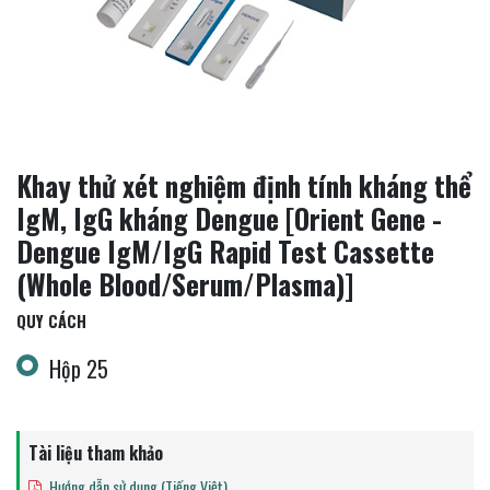
Khay thử xét nghiệm định tính kháng thể
IgM, IgG kháng Dengue [Orient Gene -
Dengue IgM/IgG Rapid Test Cassette
(Whole Blood/Serum/Plasma)]
QUY CÁCH
Hộp 25
Tài liệu tham khảo
Hướng dẫn sử dụng (Tiếng Việt)