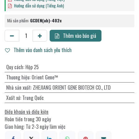
Hướng dẫn sử dụng (Tiếng Anh)
Mã sản phẩm:
GCDEN(ab)-402c
Thêm vào báo giá
Thêm vào danh sách yêu thích
Quy cách
:
Hộp 25
Thương hiệu
:
Orient Gene™
Nhà sản xuất
:
ZHEJIANG ORIENT GENE BIOTECH CO., LTD
Xuất xứ
:
Trung Quốc
Điều khoản và điều kiện
Hoàn tiền trong 30 ngày
Giao hàng: Từ 2-3 ngày làm việc