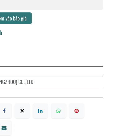
m vào báo giá
ch
NGZHOU) CO., LTD