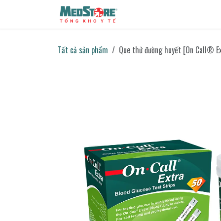
Bỏ qua để đến Nội dung
Sản phẩm
Tin tức
Liên h
Tất cả sản phẩm
Que thử đường huyết [On Call® Ex