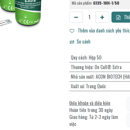
Mã sản phẩm:
G135-10H-1/50
Thê
Thêm vào danh sách yêu thí
So sánh
Quy cách
:
Hộp 50
Thương hiệu
:
On Call® Extra
Nhà sản xuất
:
ACON BIOTECH (HA
Xuất xứ
:
Trung Quốc
Điều khoản và điều kiện
Hoàn tiền trong 30 ngày
Giao hàng: Từ 2-3 ngày làm
việc