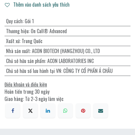
Thêm vào danh sách yêu thích
Quy cách
:
Gói 1
Thương hiệu
:
On Call® Advanced
Xuất xứ
:
Trung Quốc
Nhà sản xuất
:
ACON BIOTECH (HANGZHOU) CO., LTD
Chủ sở hữu sản phẩm
:
ACON LABORATORIES INC
Chủ sở hữu số lưu hành tại VN
:
CÔNG TY CỔ PHẦN Á CHÂU
Điều khoản và điều kiện
Hoàn tiền trong 30 ngày
Giao hàng: Từ 2-3 ngày làm việc