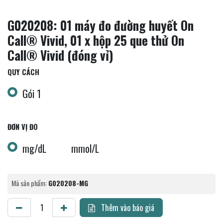
G020208: 01 máy đo đường huyết On
Call® Vivid, 01 x hộp 25 que thử On
Call® Vivid (đóng vỉ)
QUY CÁCH
Gói 1
ĐƠN VỊ ĐO
mg/dL
mmol/L
Mã sản phẩm:
G020208-MG
Thêm vào báo giá