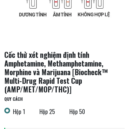
Cốc thử xét nghiệm định tính
Amphetamine, Methamphetamine,
Morphine và Marijuana [Biocheck™
Multi-Drug Rapid Test Cup
(AMP/MET/MOP/THC)]
QUY CÁCH
Hộp 1
Hộp 25
Hộp 50